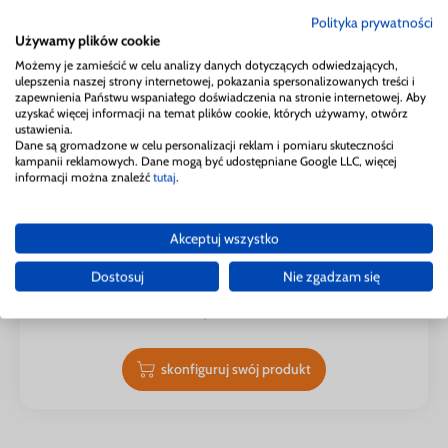
Polityka prywatności
Używamy plików cookie
Możemy je zamieścić w celu analizy danych dotyczących odwiedzających,
ulepszenia naszej strony internetowej, pokazania spersonalizowanych treści i
zapewnienia Państwu wspaniałego doświadczenia na stronie internetowej. Aby
uzyskać więcej informacji na temat plików cookie, których używamy, otwórz
ustawienia.
Dane są gromadzone w celu personalizacji reklam i pomiaru skuteczności
kampanii reklamowych. Dane mogą być udostępniane Google LLC, więcej
informacji można znaleźć
tutaj
.
Akceptuj wszystko
Statuetka gwiazdka, nagroda w konkursie Mam
Talent, SN3
Dostosuj
Nie zgadzam się
12,50
zł
skonfiguruj swój produkt