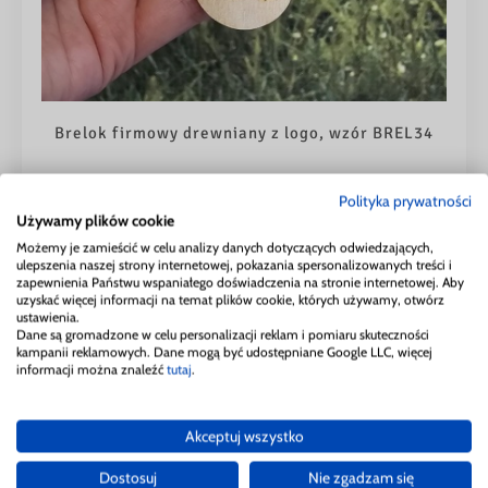
Brelok firmowy drewniany z logo, wzór BREL34
4,50
zł
Polityka prywatności
Używamy plików cookie
Możemy je zamieścić w celu analizy danych dotyczących odwiedzających,
ulepszenia naszej strony internetowej, pokazania spersonalizowanych treści i
skonfiguruj swój produkt
zapewnienia Państwu wspaniałego doświadczenia na stronie internetowej. Aby
uzyskać więcej informacji na temat plików cookie, których używamy, otwórz
ustawienia.
Dane są gromadzone w celu personalizacji reklam i pomiaru skuteczności
kampanii reklamowych. Dane mogą być udostępniane Google LLC, więcej
informacji można znaleźć
tutaj
.
Akceptuj wszystko
5.0
Na podstawie
Dostosuj
Nie zgadzam się