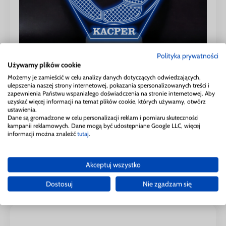
Polityka prywatności
Używamy plików cookie
Możemy je zamieścić w celu analizy danych dotyczących odwiedzających,
ulepszenia naszej strony internetowej, pokazania spersonalizowanych treści i
zapewnienia Państwu wspaniałego doświadczenia na stronie internetowej. Aby
uzyskać więcej informacji na temat plików cookie, których używamy, otwórz
Lampka LED statuetka PIŁKA z imieniem, wzór
ustawienia.
LED05
Dane są gromadzone w celu personalizacji reklam i pomiaru skuteczności
kampanii reklamowych. Dane mogą być udostępniane Google LLC, więcej
informacji można znaleźć
tutaj
.
129,00
zł
Akceptuj wszystko
skonfiguruj swój produkt
Dostosuj
Nie zgadzam się