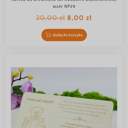
wzór NP29
Pierwotna
Aktualna
20,00
zł
8,00
zł
cena
cena
wynosiła:
wynosi:
dodaj do koszyka
20,00 zł.
8,00 zł.