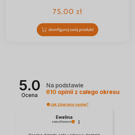
75,00
zł
skonfiguruj swój produkt
5.0
Na podstawie
610
opinii
z całego okresu
Ocena
Jak zbieramy opinie?
Ewelina
zweryfikowano
Paczka dotarła cała i zdrowa. Kontakt