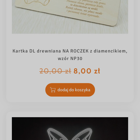
Kartka DL drewniana NA ROCZEK z diamencikiem,
wzór NP30
Pierwotna
Aktualna
20,00
zł
8,00
zł
cena
cena
wynosiła:
wynosi:
dodaj do koszyka
20,00 zł.
8,00 zł.