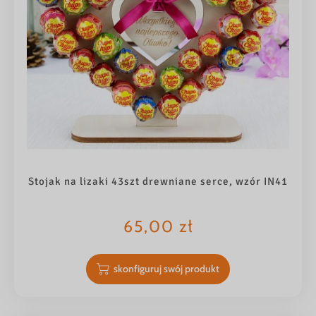
Stojak na lizaki 43szt drewniane serce, wzór IN41
65,00
zł
skonfiguruj swój produkt