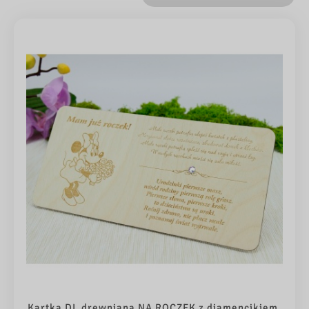
Kartka DL drewniana NA ROCZEK z diamencikiem,