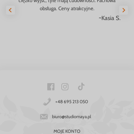
ciężko wyjść, tyle mają cudowności. Fachowa
obsługa. Ceny atrakcyjne.
~Kasia S.
+48 695 213 050
biuro@studiomaya.pl
MOJE KONTO