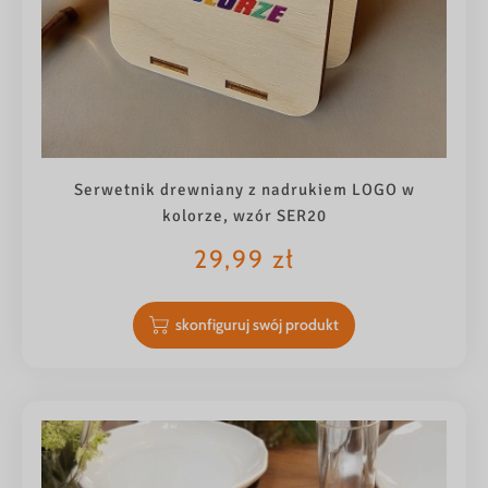
Serwetnik drewniany z nadrukiem LOGO w
kolorze, wzór SER20
29,99
zł
skonfiguruj swój produkt