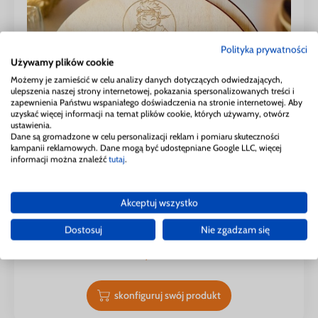
Polityka prywatności
Używamy plików cookie
Możemy je zamieścić w celu analizy danych dotyczących odwiedzających,
ulepszenia naszej strony internetowej, pokazania spersonalizowanych treści i
zapewnienia Państwu wspaniałego doświadczenia na stronie internetowej. Aby
uzyskać więcej informacji na temat plików cookie, których używamy, otwórz
ustawienia.
Dane są gromadzone w celu personalizacji reklam i pomiaru skuteczności
kampanii reklamowych. Dane mogą być udostępniane Google LLC, więcej
informacji można znaleźć
tutaj
.
Akceptuj wszystko
Serwetnik drewniany z grawerem LOGO, wzór
SER6
Dostosuj
Nie zgadzam się
19,99
zł
skonfiguruj swój produkt