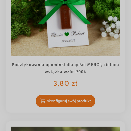
Podziękowania upominki dla gości MERCI, zielona
wstążka wzór P004
3,80
zł
skonfiguruj swój produkt