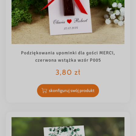
Podziękowania upominki dla gości MERCI,
czerwona wstążka wzór P005
3,80
zł
skonfiguruj swój produkt