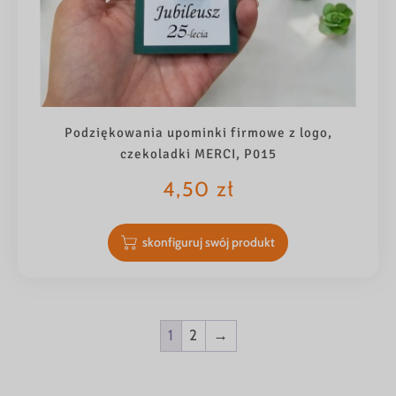
Podziękowania upominki firmowe z logo,
czekoladki MERCI, P015
4,50
zł
skonfiguruj swój produkt
1
2
→