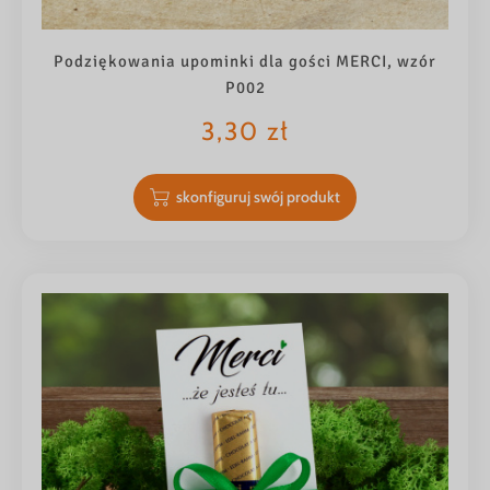
Podziękowania upominki dla gości MERCI, wzór
P002
3,30
zł
skonfiguruj swój produkt