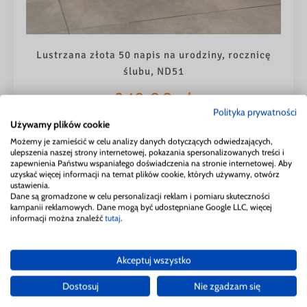
Lustrzana złota 50 napis na urodziny, rocznicę
ślubu, ND51
249,00
zł
Polityka prywatności
Używamy plików cookie
skonfiguruj swój produkt
Możemy je zamieścić w celu analizy danych dotyczących odwiedzających,
ulepszenia naszej strony internetowej, pokazania spersonalizowanych treści i
zapewnienia Państwu wspaniałego doświadczenia na stronie internetowej. Aby
uzyskać więcej informacji na temat plików cookie, których używamy, otwórz
ustawienia.
Dane są gromadzone w celu personalizacji reklam i pomiaru skuteczności
kampanii reklamowych. Dane mogą być udostępniane Google LLC, więcej
informacji można znaleźć
tutaj
.
5.0
Akceptuj wszystko
Na podstawie
610
opinii
z całego okresu
Dostosuj
Nie zgadzam się
Ocena